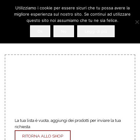
Utilizziamo i cookie per essere sicuri che tu possa avere la
migliore esperienza sul nostro sito. Se continui ad utilizzare
questo sito noi assumiamo che tu ne sia felice.
Ok
No
Leggi di più
La tua lista è vuota, aggiungi dei prodotti per inviare la tua
richiesta
RITORNA ALLO SHOP