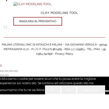
CLAY MODELING TOOL
AGGIUNGI AL PREVENTIVO
';
';
MILANI UTENSILI SNC DI INTASCHI E MILANI - VIA GIOVANNI VERGA,6 - 55045
PIETRASANTA (LU) - P.I./C.F. IT01271380469 - REA LU 129583 - TEL./FAX. +39
0584 742696 -
Privacy Policy
X
Utilizziamo i cookie per essere sicuri che tu possa avere la migliore
esperienza sul nostro sito. Se continui ad utilizzare questo sito noi
assumiamo che tu ne sia felice.
Ok
No
Leggi di più