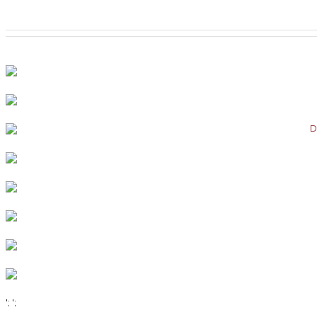
';
';