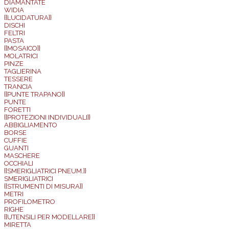
DIAMANTATE
WIDIA
{{LUCIDATURA}}
DISCHI
FELTRI
PASTA
{{MOSAICO}}
MOLATRICI
PINZE
TAGLIERINA
TESSERE
TRANCIA
{{PUNTE TRAPANO}}
PUNTE
FORETTI
{{PROTEZIONI INDIVIDUALI}}
ABBIGLIAMENTO
BORSE
CUFFIE
GUANTI
MASCHERE
OCCHIALI
{{SMERIGLIATRICI PNEUM.}}
SMERIGLIATRICI
{{STRUMENTI DI MISURA}}
METRI
PROFILOMETRO
RIGHE
{{UTENSILI PER MODELLARE}}
MIRETTA