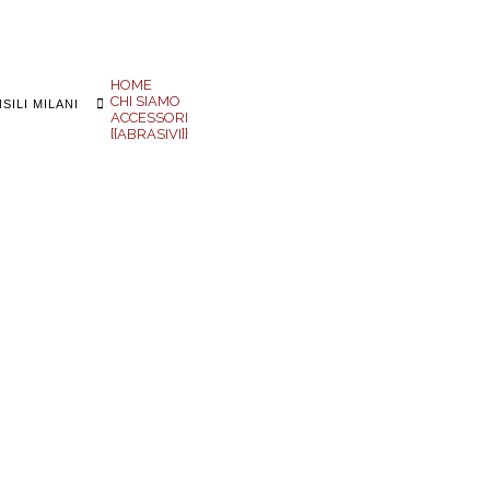
HOME
CHI SIAMO
Search
SILI MILANI
ACCESSORI
{{ABRASIVI}}