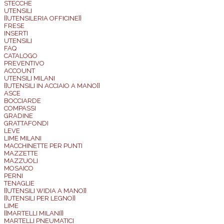
STECCHE
UTENSILI
{{UTENSILERIA OFFICINE}}
FRESE
INSERTI
UTENSILI
FAQ
CATALOGO
PREVENTIVO
ACCOUNT
UTENSILI MILANI
{{UTENSILI IN ACCIAIO A MANO}}
ASCE
BOCCIARDE
COMPASSI
GRADINE
GRATTAFONDI
LEVE
LIME MILANI
MACCHINETTE PER PUNTI
MAZZETTE
MAZZUOLI
MOSAICO
PERNI
TENAGLIE
{{UTENSILI WIDIA A MANO}}
{{UTENSILI PER LEGNO}}
LIME
{{MARTELLI MILANI}}
MARTELLI PNEUMATICI