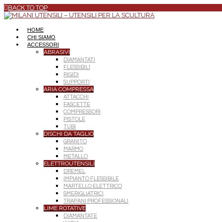
BACK TO TOP
HOME
CHI SIAMO
ACCESSORI
ABRASIVI
DIAMANTATI
FLESSIBILI
RIGIDI
SUPPORTI
ARIA COMPRESSA
ATTACCHI
FASCETTE
COMPRESSORI
PISTOLE
TUBI
DISCHI DA TAGLIO
GRANITO
MARMO
METALLO
ELETTROUTENSILI
DREMEL
IMPIANTO FLESSIBILE
MARTELLO ELETTRICO
SMERIGLIATRICI
TRAPANI PROFESSIONALI
LIME ROTATIVE
DIAMANTATE