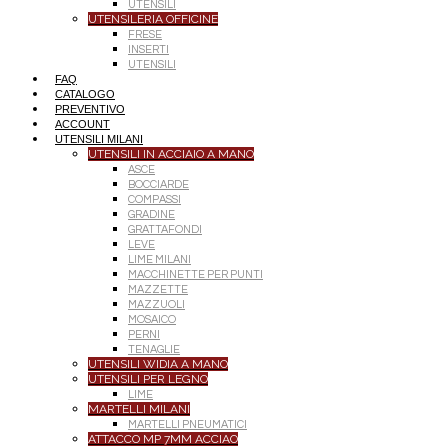
UTENSILI
UTENSILERIA OFFICINE
FRESE
INSERTI
UTENSILI
FAQ
CATALOGO
PREVENTIVO
ACCOUNT
UTENSILI MILANI
UTENSILI IN ACCIAIO A MANO
ASCE
BOCCIARDE
COMPASSI
GRADINE
GRATTAFONDI
LEVE
LIME MILANI
MACCHINETTE PER PUNTI
MAZZETTE
MAZZUOLI
MOSAICO
PERNI
TENAGLIE
UTENSILI WIDIA A MANO
UTENSILI PER LEGNO
LIME
MARTELLI MILANI
MARTELLI PNEUMATICI
ATTACCO MP 7MM ACCIAO