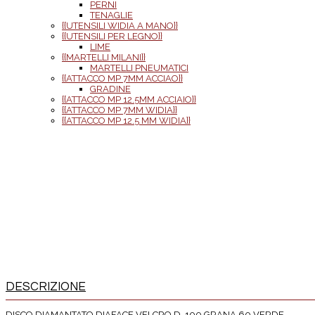
PERNI
TENAGLIE
{{UTENSILI WIDIA A MANO}}
{{UTENSILI PER LEGNO}}
LIME
{{MARTELLI MILANI}}
MARTELLI PNEUMATICI
{{ATTACCO MP 7MM ACCIAO}}
GRADINE
{{ATTACCO MP 12.5MM ACCIAIO}}
{{ATTACCO MP 7MM WIDIA}}
{{ATTACCO MP 12.5 MM WIDIA}}
DESCRIZIONE
DISCO DIAMANTATO DIAFACE VELCRO D. 100 GRANA 60 VERDE