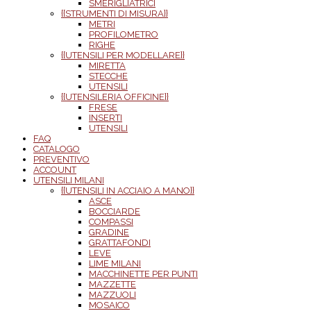
SMERIGLIATRICI
{{STRUMENTI DI MISURA}}
METRI
PROFILOMETRO
RIGHE
{{UTENSILI PER MODELLARE}}
MIRETTA
STECCHE
UTENSILI
{{UTENSILERIA OFFICINE}}
FRESE
INSERTI
UTENSILI
FAQ
CATALOGO
PREVENTIVO
ACCOUNT
UTENSILI MILANI
{{UTENSILI IN ACCIAIO A MANO}}
ASCE
BOCCIARDE
COMPASSI
GRADINE
GRATTAFONDI
LEVE
LIME MILANI
MACCHINETTE PER PUNTI
MAZZETTE
MAZZUOLI
MOSAICO