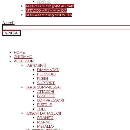
GRADINE
ATTACCO MP 12.5MM ACCIAIO
ATTACCO MP 7MM WIDIA
ATTACCO MP 12.5 MM WIDIA
Search
SEARCH
FOR
HOME
CHI SIAMO
ACCESSORI
{{ABRASIVI}}
DIAMANTATI
FLESSIBILI
RIGIDI
SUPPORTI
{{ARIA COMPRESSA}}
ATTACCHI
FASCETTE
COMPRESSORI
PISTOLE
TUBI
{{DISCHI DA TAGLIO}}
GRANITO
MARMO
METALLO