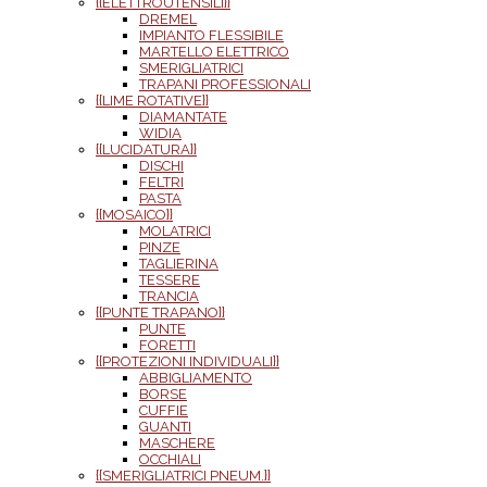
{{ELETTROUTENSILI}}
DREMEL
IMPIANTO FLESSIBILE
MARTELLO ELETTRICO
SMERIGLIATRICI
TRAPANI PROFESSIONALI
{{LIME ROTATIVE}}
DIAMANTATE
WIDIA
{{LUCIDATURA}}
DISCHI
FELTRI
PASTA
{{MOSAICO}}
MOLATRICI
PINZE
TAGLIERINA
TESSERE
TRANCIA
{{PUNTE TRAPANO}}
PUNTE
FORETTI
{{PROTEZIONI INDIVIDUALI}}
ABBIGLIAMENTO
BORSE
CUFFIE
GUANTI
MASCHERE
OCCHIALI
{{SMERIGLIATRICI PNEUM.}}