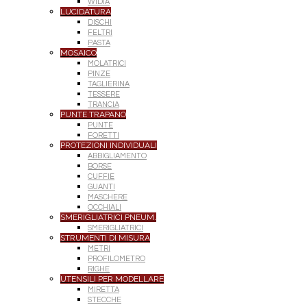
WIDIA
LUCIDATURA
DISCHI
FELTRI
PASTA
MOSAICO
MOLATRICI
PINZE
TAGLIERINA
TESSERE
TRANCIA
PUNTE TRAPANO
PUNTE
FORETTI
PROTEZIONI INDIVIDUALI
ABBIGLIAMENTO
BORSE
CUFFIE
GUANTI
MASCHERE
OCCHIALI
SMERIGLIATRICI PNEUM.
SMERIGLIATRICI
STRUMENTI DI MISURA
METRI
PROFILOMETRO
RIGHE
UTENSILI PER MODELLARE
MIRETTA
STECCHE