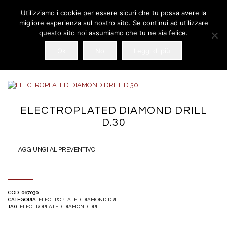
Utilizziamo i cookie per essere sicuri che tu possa avere la
migliore esperienza sul nostro sito. Se continui ad utilizzare
questo sito noi assumiamo che tu ne sia felice.
Ok
No
Leggi di più
ELECTROPLATED DIAMOND DRILL
D.30
AGGIUNGI AL PREVENTIVO
COD:
067030
CATEGORIA:
ELECTROPLATED DIAMOND DRILL
TAG:
ELECTROPLATED DIAMOND DRILL