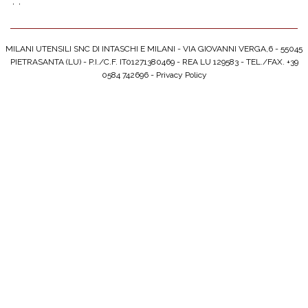
';
';
MILANI UTENSILI SNC DI INTASCHI E MILANI - VIA GIOVANNI VERGA,6 - 55045
PIETRASANTA (LU) - P.I./C.F. IT01271380469 - REA LU 129583 - TEL./FAX. +39
0584 742696 -
Privacy Policy