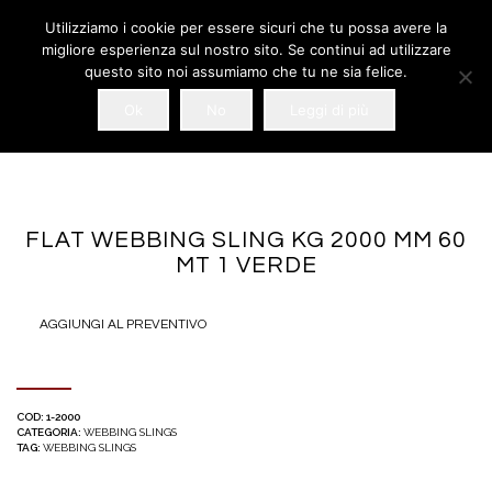
Utilizziamo i cookie per essere sicuri che tu possa avere la
migliore esperienza sul nostro sito. Se continui ad utilizzare
questo sito noi assumiamo che tu ne sia felice.
Ok
No
Leggi di più
FLAT WEBBING SLING KG 2000 MM 60
MT 1 VERDE
AGGIUNGI AL PREVENTIVO
COD:
1-2000
CATEGORIA:
WEBBING SLINGS
TAG:
WEBBING SLINGS