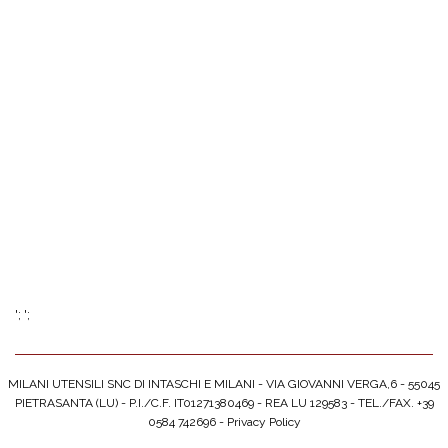
';
';
MILANI UTENSILI SNC DI INTASCHI E MILANI - VIA GIOVANNI VERGA,6 - 55045
PIETRASANTA (LU) - P.I./C.F. IT01271380469 - REA LU 129583 - TEL./FAX. +39
0584 742696 -
Privacy Policy