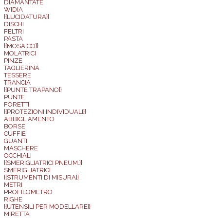
DIAMANTATE
WIDIA
{{LUCIDATURA}}
DISCHI
FELTRI
PASTA
{{MOSAICO}}
MOLATRICI
PINZE
TAGLIERINA
TESSERE
TRANCIA
{{PUNTE TRAPANO}}
PUNTE
FORETTI
{{PROTEZIONI INDIVIDUALI}}
ABBIGLIAMENTO
BORSE
CUFFIE
GUANTI
MASCHERE
OCCHIALI
{{SMERIGLIATRICI PNEUM.}}
SMERIGLIATRICI
{{STRUMENTI DI MISURA}}
METRI
PROFILOMETRO
RIGHE
{{UTENSILI PER MODELLARE}}
MIRETTA