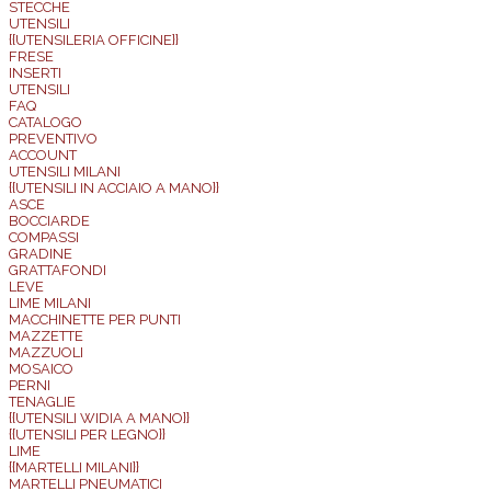
STECCHE
UTENSILI
{{UTENSILERIA OFFICINE}}
FRESE
INSERTI
UTENSILI
FAQ
CATALOGO
PREVENTIVO
ACCOUNT
UTENSILI MILANI
{{UTENSILI IN ACCIAIO A MANO}}
ASCE
BOCCIARDE
COMPASSI
GRADINE
GRATTAFONDI
LEVE
LIME MILANI
MACCHINETTE PER PUNTI
MAZZETTE
MAZZUOLI
MOSAICO
PERNI
TENAGLIE
{{UTENSILI WIDIA A MANO}}
{{UTENSILI PER LEGNO}}
LIME
{{MARTELLI MILANI}}
MARTELLI PNEUMATICI