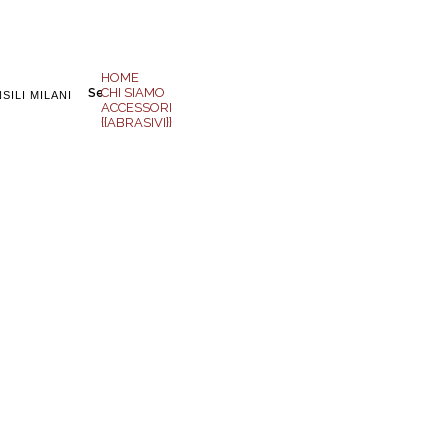
HOME
CHI SIAMO
Search
SILI MILANI
ACCESSORI
{{ABRASIVI}}