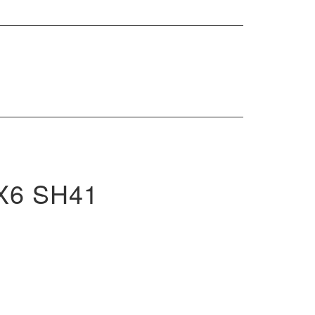
rch
X6 SH41