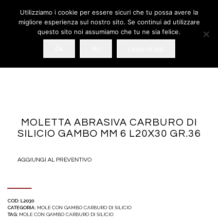
Utilizziamo i cookie per essere sicuri che tu possa avere la
migliore esperienza sul nostro sito. Se continui ad utilizzare
questo sito noi assumiamo che tu ne sia felice.
Ok
No
Leggi di più
MOLETTA ABRASIVA CARBURO DI
SILICIO GAMBO MM 6 L20X30 GR.36
AGGIUNGI AL PREVENTIVO
COD:
L2030
CATEGORIA:
MOLE CON GAMBO CARBURO DI SILICIO
TAG:
MOLE CON GAMBO CARBURO DI SILICIO