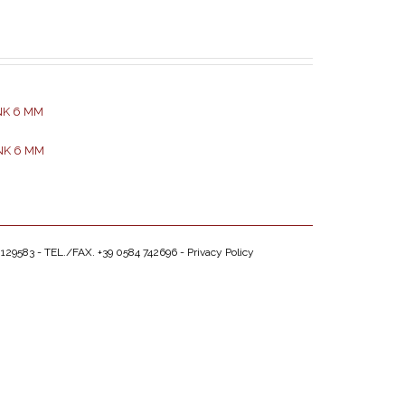
129583 - TEL./FAX. +39 0584 742696 -
Privacy Policy
VO
VO