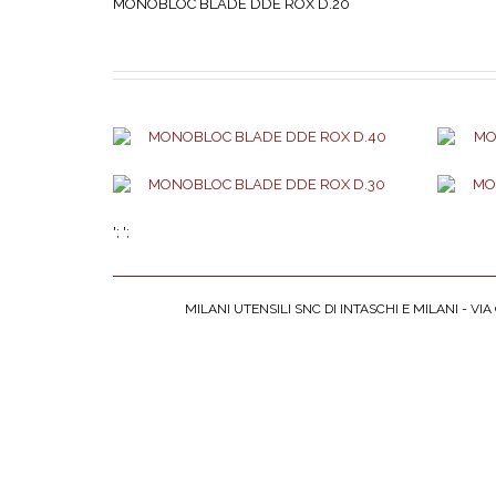
MONOBLOC BLADE DDE ROX D.20
';
';
MILANI UTENSILI SNC DI INTASCHI E MILANI - VIA G
AGGIUNGI AL PREVENTIVO
AGGIUNGI AL PREVENTIVO