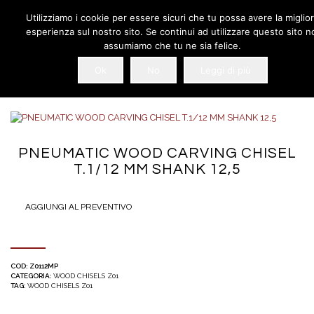
Utilizziamo i cookie per essere sicuri che tu possa avere la miglio
esperienza sul nostro sito. Se continui ad utilizzare questo sito n
assumiamo che tu ne sia felice.
Ok
No
Leggi di più
PNEUMATIC WOOD CARVING CHISEL
T.1/12 MM SHANK 12,5
AGGIUNGI AL PREVENTIVO
COD:
Z0112MP
CATEGORIA:
WOOD CHISELS Z01
TAG:
WOOD CHISELS Z01