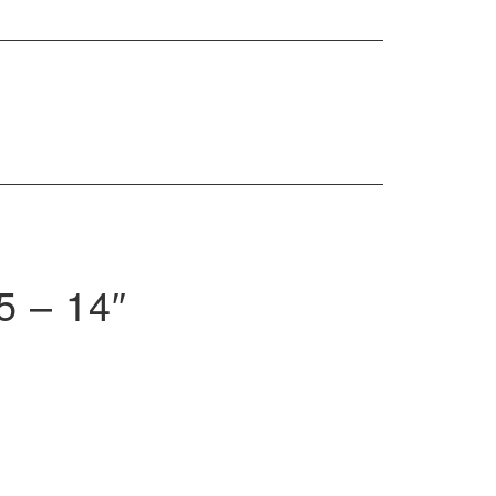
rch
 – 14″