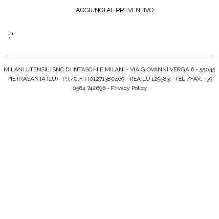
AGGIUNGI AL PREVENTIVO
';
';
MILANI UTENSILI SNC DI INTASCHI E MILANI - VIA GIOVANNI VERGA,6 - 55045
PIETRASANTA (LU) - P.I./C.F. IT01271380469 - REA LU 129583 - TEL./FAX. +39
0584 742696 -
Privacy Policy