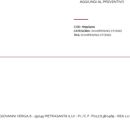
AGGIUNGI AL PREVENTIVO
COD:
7695G200
CATEGORIA:
SHARPENING STONES
TAG:
SHARPENING STONES
IOVANNI VERGA,6 - 55045 PIETRASANTA (LU) - P.I./C.F. IT01271380469 - REA LU 