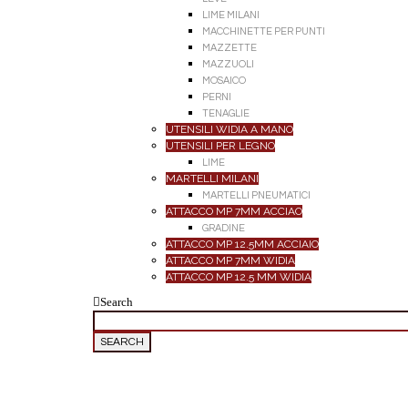
LIME MILANI
MACCHINETTE PER PUNTI
MAZZETTE
MAZZUOLI
MOSAICO
PERNI
TENAGLIE
UTENSILI WIDIA A MANO
UTENSILI PER LEGNO
LIME
MARTELLI MILANI
MARTELLI PNEUMATICI
ATTACCO MP 7MM ACCIAO
GRADINE
ATTACCO MP 12.5MM ACCIAIO
ATTACCO MP 7MM WIDIA
ATTACCO MP 12.5 MM WIDIA
Search
SEARCH
FOR