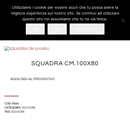
Utilizziamo i cookie per essere sicuri che tu possa avere la
migliore esperienza sul nostro sito. Se continui ad utilizzare
questo sito noi assumiamo che tu ne sia felice.
Ok
No
Leggi di più
SQUADRA CM.100X80
AGGIUNGI AL PREVENTIVO
COD:
P100
CATEGORIA:
SQUADRE
TAG:
SQUADRE