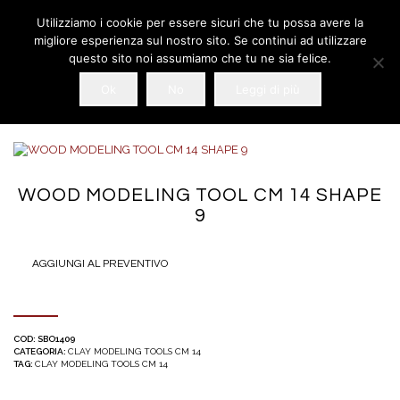
Utilizziamo i cookie per essere sicuri che tu possa avere la
migliore esperienza sul nostro sito. Se continui ad utilizzare
questo sito noi assumiamo che tu ne sia felice.
Ok
No
Leggi di più
WOOD MODELING TOOL CM 14 SHAPE
9
AGGIUNGI AL PREVENTIVO
COD:
SBO1409
CATEGORIA:
CLAY MODELING TOOLS CM 14
TAG:
CLAY MODELING TOOLS CM 14