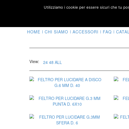
Utilizziamo i cookie per essere sicuri che tu po
HOME
CHI SIAMO
ACCESSORI
FAQ
CATA
View:
24
48
ALL