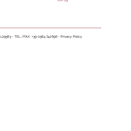
VO
AGGIUNGI AL PREVENTIVO
VO
AGGIUNGI AL PREVENTIVO
129583 - TEL./FAX. +39 0584 742696 -
Privacy Policy
VO
AGGIUNGI AL PREVENTIVO