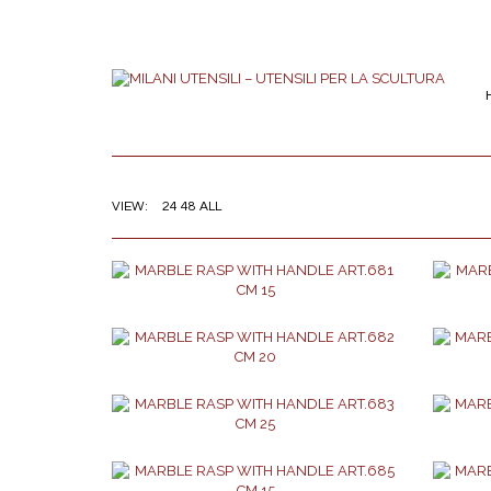
24
48
ALL
VIEW:
AGGIUNGI AL PREVENTIVO