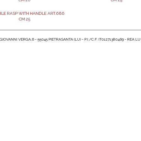
AGGIUNGI AL PREVENTIVO
AGGIUNGI AL PREVENTI
AGGIUNGI AL PREVENTIVO
AGGIUNGI AL PREVENTI
IOVANNI VERGA,6 - 55045 PIETRASANTA (LU) - P.I./C.F. IT01271380469 - REA LU 
AGGIUNGI AL PREVENTIVO
AGGIUNGI AL PREVENTI
AGGIUNGI AL PREVENTIVO