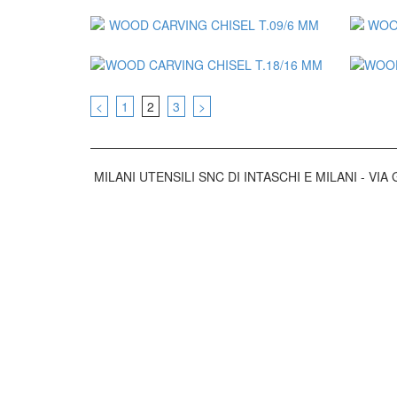
Aggiungi al Preventivo
Aggiungi al Preventivo
<
1
2
3
>
Aggiungi al Preventivo
MILANI UTENSILI SNC DI INTASCHI E MILANI - VIA G
Aggiungi al Preventivo
Aggiungi al Preventivo
Aggiungi al Preventivo