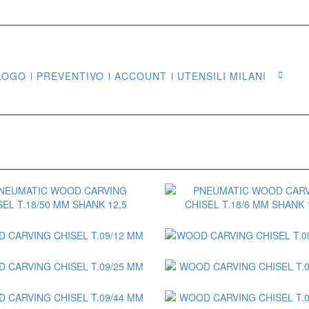
LOGO
PREVENTIVO
ACCOUNT
UTENSILI MILANI
Sea