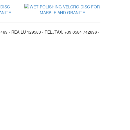
o
Aggiungi al Preventivo
469 - REA LU 129583 - TEL./FAX. +39 0584 742696 -
o
Aggiungi al Preventivo
o
Aggiungi al Preventivo
o
Aggiungi al Preventivo