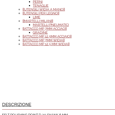
PERNI
TENAGLIE
{{UTENSILI WIDIA A MANO}}
{{UTENSILI PER LEGNO}}
LIME
{{MARTELLI MILANI}}
MARTELLI PNEUMATICI
{{ATTACCO MP 7MM ACCIAO}}
GRADINE
{{ATTACCO MP 12.5MM ACCIAIO}}
{{ATTACCO MP 7MM WIDIA}}
{{ATTACCO MP 12.5 MM WIDIA}}
DESCRIZIONE
FELT POLISHING POINT D.20 SHANK 6 MM