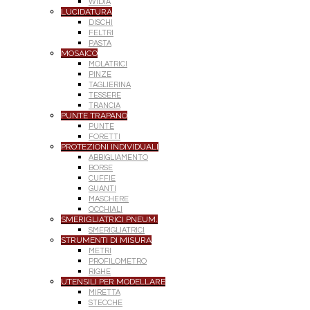
WIDIA
LUCIDATURA
DISCHI
FELTRI
PASTA
MOSAICO
MOLATRICI
PINZE
TAGLIERINA
TESSERE
TRANCIA
PUNTE TRAPANO
PUNTE
FORETTI
PROTEZIONI INDIVIDUALI
ABBIGLIAMENTO
BORSE
CUFFIE
GUANTI
MASCHERE
OCCHIALI
SMERIGLIATRICI PNEUM.
SMERIGLIATRICI
STRUMENTI DI MISURA
METRI
PROFILOMETRO
RIGHE
UTENSILI PER MODELLARE
MIRETTA
STECCHE