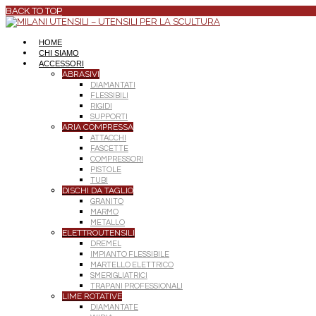
BACK TO TOP
HOME
CHI SIAMO
ACCESSORI
ABRASIVI
DIAMANTATI
FLESSIBILI
RIGIDI
SUPPORTI
ARIA COMPRESSA
ATTACCHI
FASCETTE
COMPRESSORI
PISTOLE
TUBI
DISCHI DA TAGLIO
GRANITO
MARMO
METALLO
ELETTROUTENSILI
DREMEL
IMPIANTO FLESSIBILE
MARTELLO ELETTRICO
SMERIGLIATRICI
TRAPANI PROFESSIONALI
LIME ROTATIVE
DIAMANTATE