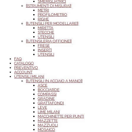
SMERIGLIATRICI
{{STRUMENTI DI MISURA}}
METRI
PROFILOMETRO
RIGHE
{{UTENSILI PER MODELLARE}}
MIRETTA
STECCHE
UTENSILI
{{UTENSILERIA OFFICINE}}
FRESE
INSERTI
UTENSILI
FAQ
CATALOGO
PREVENTIVO
ACCOUNT
UTENSILI MILANI
{{UTENSILI IN ACCIAIO A MANO}}
ASCE
BOCCIARDE
COMPASSI
GRADINE
GRATTAFONDI
LEVE
LIME MILANI
MACCHINETTE PER PUNTI
MAZZETTE
MAZZUOLI
MOSAICO