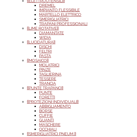
{{ELETTROUTENSILI}}
DREMEL
IMPIANTO FLESSIBILE
MARTELLO ELETTRICO
SMERIGLIATRICI
TRAPANI PROFESSIONALI
{{LIME ROTATIVE}}
DIAMANTATE
WIDIA
{{LUCIDATURA}}
DISCHI
FELTRI
PASTA
{{MOSAICO}}
MOLATRICI
PINZE
TAGLIERINA
TESSERE
TRANCIA
{{PUNTE TRAPANO}}
PUNTE
FORETTI
{{PROTEZIONI INDIVIDUALI}}
ABBIGLIAMENTO
BORSE
CUFFIE
GUANTI
MASCHERE
OCCHIALI
{{SMERIGLIATRICI PNEUM.}}