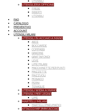
UTENSILI
UTENSILERIA OFFICINE
FRESE
INSERTI
UTENSILI
FAQ
CATALOGO
PREVENTIVO
ACCOUNT
UTENSILI MILANI
UTENSILI IN ACCIAIO A MANO
ASCE
BOCCIARDE
COMPASSI
GRADINE
GRATTAFONDI
LEVE
LIME MILANI
MACCHINETTE PER PUNTI
MAZZETTE
MAZZUOLI
MOSAICO
PERNI
TENAGLIE
UTENSILI WIDIA A MANO
UTENSILI PER LEGNO
LIME
MARTELLI MILANI
MARTELLI PNEUMATICI
ATTACCO MP 7MM ACCIAO