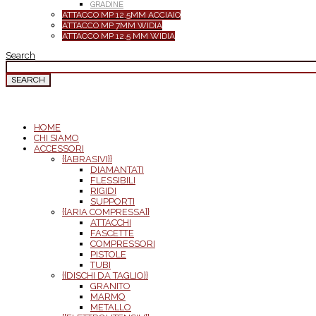
GRADINE
ATTACCO MP 12.5MM ACCIAIO
ATTACCO MP 7MM WIDIA
ATTACCO MP 12.5 MM WIDIA
Search
SEARCH
FOR
HOME
CHI SIAMO
ACCESSORI
{{ABRASIVI}}
DIAMANTATI
FLESSIBILI
RIGIDI
SUPPORTI
{{ARIA COMPRESSA}}
ATTACCHI
FASCETTE
COMPRESSORI
PISTOLE
TUBI
{{DISCHI DA TAGLIO}}
GRANITO
MARMO
METALLO