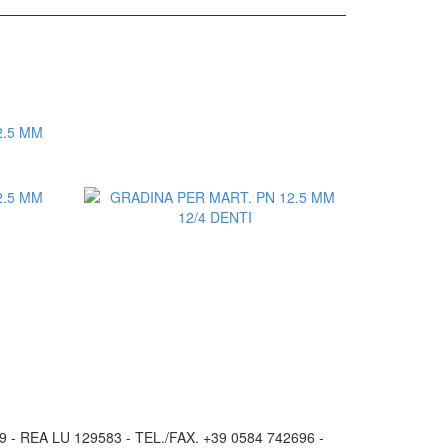
o
 - REA LU 129583 - TEL./FAX. +39 0584 742696 -
o
Aggiungi al Preventivo