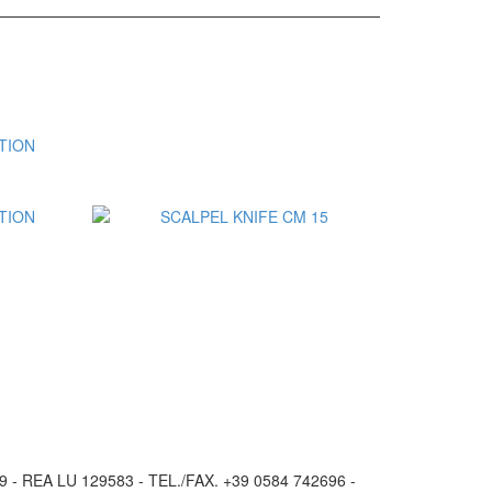
o
Aggiungi al Preventivo
 - REA LU 129583 - TEL./FAX. +39 0584 742696 -
o